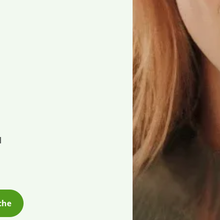
l
che